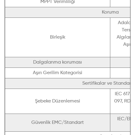
MPPT Verimliliği
Koruma
Adalanm
Ters P
Birleşik
Algılama
Aşırı
Dalgalanma koruması
Aşırı Gerilim Kategorisi
Sertifikalar ve Standartl
IEC 61727
Şebeke Düzenlemesi
097, RD 1
IEC/EN 
Güvenlik EMC/Standart