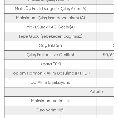
Maks.Üç Fazlı Dengesiz Çıkış Akımı(A)
Maksimum Çıkış kısa devre akımı (A)
Maks.Sürekli AC Geçişi(A)
Tepe Gücü (şebekeden bağımsız)
Güç faktörü
0,
Çıkış Frekansı ve Gerilimi
50/60H
Izgara Türü
Toplam Harmonik Akım Bozulması (THDi)
DC Akım Enjeksiyonu
Yeterlik
Maksimum Verimlilik
Euro Verimliliği