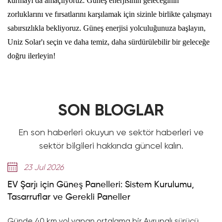
kurmayı da amaçlıyoruz. Güneş enerjisinin geleceğinin
zorluklarını ve fırsatlarını karşılamak için sizinle birlikte çalışmayı
sabırsızlıkla bekliyoruz. Güneş enerjisi yolculuğunuza başlayın,
Uniz Solar'ı seçin ve daha temiz, daha sürdürülebilir bir geleceğe
doğru ilerleyin!
SON BLOGLAR
En son haberleri okuyun ve sektör haberleri ve
sektör bilgileri hakkında güncel kalın.
14 Jul 2026
i: Sistem Kurulumu,
314Ah Hücrelerin Açıklaması:
ler
8.000+ Döngüye Nasıl Ulaşıy
a bir Avrupalı sürücü,
314 Ah Yüksek Kapasiteli Hücrele