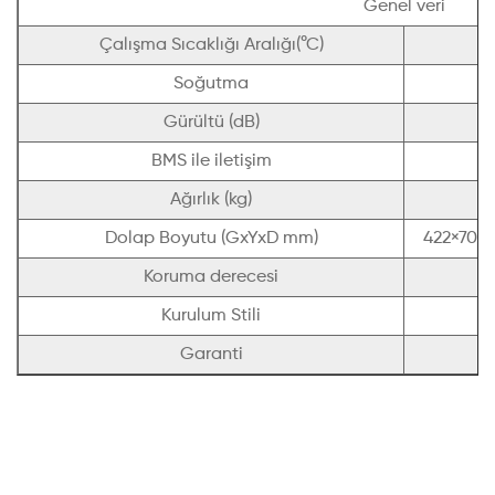
Genel veri
Çalışma Sıcaklığı Aralığı(°C)
-
Soğutma
Gürültü (dB)
BMS ile iletişim
Ağırlık (kg)
Dolap Boyutu (GxYxD mm)
422×702×2
Koruma derecesi
Kurulum Stili
Garanti