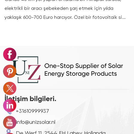
arj etmek için yılda
Serisi 8.000 Çevrim Ömrüne Nasıl 
Özel bir fotovoltaik si...
sayfasındaki çevrim ömrü sayıları b
İletişim bilgileri.
+31610999937
info@unizsolar.nl
De Werf 11, 2544 EH Lahey, Hollanda.