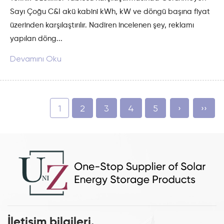
Sayı Çoğu C&I akü kabini kWh, kW ve döngü başına fiyat
üzerinden karşılaştırılır. Nadiren incelenen şey, reklamı
yapılan döng...
Devamını Oku
1
2
3
4
5
›
››
İletişim bilgileri.