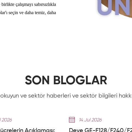
UN
 birlikte çalışmayı sabırsızlıkla
ar'ı seçin ve daha temiz, daha
SON BLOGLAR
okuyun ve sektör haberleri ve sektör bilgileri hakk
l 2026
14 Jul 2026
ücrelerin Açıklaması:
Deye GE-F128/F240/F