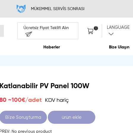
MÜKEMMEL 
Ücretsiz Fiyat Te
Hakkımızda
Habe
Katlanabilir PV Panel 100W
KDV hariç
80 ~100€/adet
Bize Soruşturma
ürün ekle
PREV: No previous product