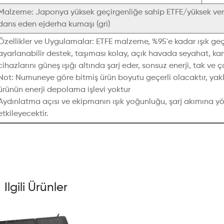
Malzeme: Japonya yüksek geçirgenliğe sahip ETFE/yüksek ve
dans eden ejderha kumaşı (gri)
Özellikler ve Uygulamalar: ETFE malzeme, %95'e kadar ışık geçir
ayarlanabilir destek, taşıması kolay, açık havada seyahat, kamp
cihazlarını güneş ışığı altında şarj eder, sonsuz enerji, tak ve çal
Not: Numuneye göre bitmiş ürün boyutu geçerli olacaktır, yakl
ürünün enerji depolama işlevi yoktur
Aydınlatma açısı ve ekipmanın ışık yoğunluğu, şarj akımına yön
etkileyecektir.
Ilgili Ürünler