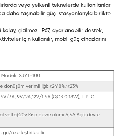
ırlarda veya yelkenli teknelerde kullanılanlar
 daha taşınabilir güç istasyonlarıyla birlikte
kolay, çizilmez, IP67, ayarlanabilir destek,
iteler için kullanılır, mobil güç cihazlarını
 Modeli: SJYT-100
e dönüşüm verimliliği: ≥24*8%/≥23%
: 5V/3A, 9V/2A,12V/1,5A (QC3.0 18W), TİP-C:
 voltaj:20v Kısa devre akımı:6,5A Açık devre
 gri/özelleştirilebilir