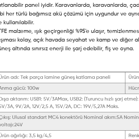
tlanabilir panel iyidir. Karavanlarda, karavanlarda, çad
bi her türlü bağımsız akü çözümü için uygundur ve ayrıca
 kullanılabilir.
FE malzeme, ışık geçirgenliği %95'e ulaşır, temizlenmesi 
şıması kolay, açık havada seyahat ve kamp ve diğer aktiv
neş altında sınırsız enerji ile şarj edebilir, fiş ve oyna.
Ürün adı: Tek parça lamine güneş katlama paneli
Ürün
Anma gücü: 100w
Hücr
Dışa aktarım: USB1: 5V/3AMax, USB2: (Turuncu hızlı şarj etme)
5V/3A, 9V/2A, 12V/2,5 A, 15V/2A, DC: 19V/5,27A Maks.
Çıkış: Ulusal standart MC4 konektörü Nominal akım:5A Nominal
voltajı:24V
Ürün ağırlığı: 3,5 kg/4,5
Renk: