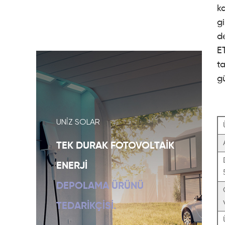
ka
gi
de
ET
ta
gü
UNIZ SOLAR
TEK DURAK FOTOVOLTAIK
ENERJI
DEPOLAMA ÜRÜNÜ
TEDARIKÇISI.