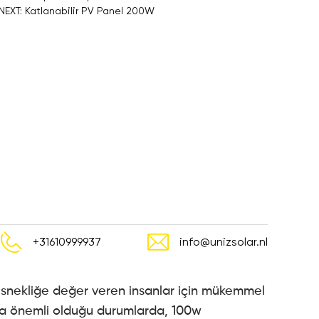
NEXT: Katlanabilir PV Panel 200W
+31610999937
info@unizsolar.nl
 esnekliğe değer veren insanlar için mükemmel
n da önemli olduğu durumlarda, 100w