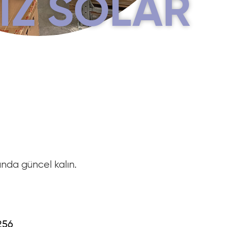
IZ SOLAR
ında güncel kalın.
256